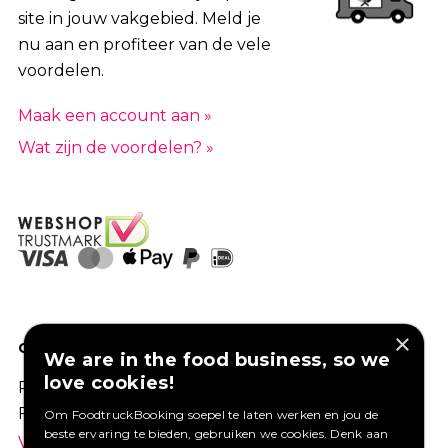
site in jouw vakgebied. Meld je
nu aan en profiteer van de vele
voordelen.
Maak een account aan »
Wat zijn de voordelen? »
×
GOED VERZEKERD ONDERNEMEN?
We are in the food business, so we
love cookies!
Profiteer van een aantrekkelijke premie via
Foodtruckbooking.
Om FoodtruckBooking soepel te laten werken en jou de
beste ervaring te bieden, gebruiken we cookies. Denk aan
Vraag een offerte aan.