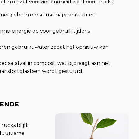
rol in de zelfvoorzienendheid van FoodTrucks:
energiebron om keukenapparatuur en
onne-energie op voor gebruik tijdens
veren gebruikt water zodat het opnieuw kan
edselafval in compost, wat bijdraagt aan het
aar stortplaatsen wordt gestuurd.
NENDE
ucks blijft
n duurzame