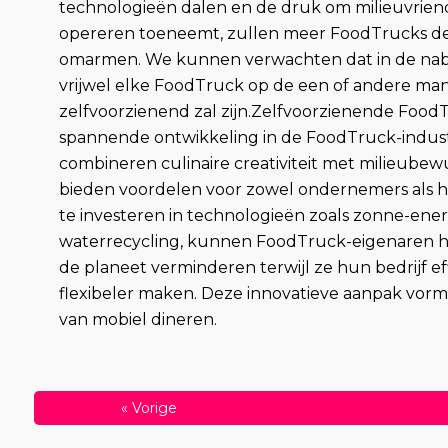
technologieën dalen en de druk om milieuvriend
opereren toeneemt, zullen meer FoodTrucks de
omarmen. We kunnen verwachten dat in de nab
vrijwel elke FoodTruck op de een of andere man
zelfvoorzienend zal zijn.Zelfvoorzienende FoodT
spannende ontwikkeling in de FoodTruck-indust
combineren culinaire creativiteit met milieubew
bieden voordelen voor zowel ondernemers als he
te investeren in technologieën zoals zonne-ener
waterrecycling, kunnen FoodTruck-eigenaren 
de planeet verminderen terwijl ze hun bedrijf ef
flexibeler maken. Deze innovatieve aanpak vor
van mobiel dineren.
«
Vorige