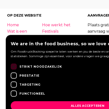
OP DEZE WEBSITE
AANVRAGE
Home
Hoe werkt het
Plaats grati
Wat is een
Festivals
aanvraag 
foodtruck?
Bedrijfsfeest
foodtrucks
We are in the food business, so we love 
Bruiloft
Contact
Foodtruck
Inloggen
Overzicht
kunnen re
Om FoodtruckBooking soepel te laten werken en jou de beste ervari
statistieken. Sommige zijn essentieel, voor andere vragen we graa
Meest gestelde
Wij werken met
Aanvragen 
vragen
Nieuws
Een aanvra
STRIKT NOODZAKELIJK
Vacatures
PRESTATIE
TARGETING
FUNCTIONEEL
ALLES ACCEPTEREN