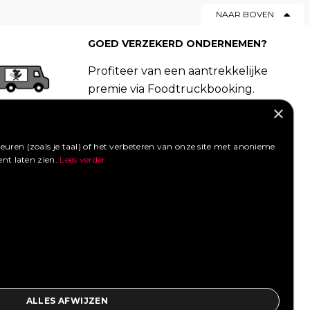
NAAR BOVEN
GOED VERZEKERD ONDERNEMEN?
Profiteer van een aantrekkelijke
premie via Foodtruckbooking.
Vraag een offerte aan.
×
LIKE ONS OP FACEBOOK
uren (zoals je taal) of het verbeteren van onze site met anonieme
ent laten zien.
Lees verder
SOCIAL MEDIA
ALLES AFWIJZEN