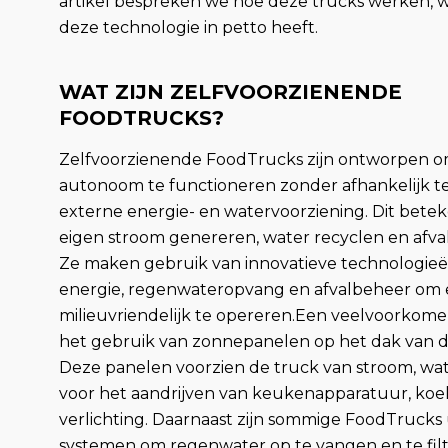
artikel bespreken we hoe deze trucks werken, w
deze technologie in petto heeft.
WAT ZIJN ZELFVOORZIENENDE
FOODTRUCKS?
Zelfvoorzienende FoodTrucks zijn ontworpen o
autonoom te functioneren zonder afhankelijk te
externe energie- en watervoorziening. Dit bete
eigen stroom genereren, water recyclen en afval
Ze maken gebruik van innovatieve technologieë
energie, regenwateropvang en afvalbeheer om e
milieuvriendelijk te opereren.Een veelvoorkome
het gebruik van zonnepanelen op het dak van 
Deze panelen voorzien de truck van stroom, wat 
voor het aandrijven van keukenapparatuur, koe
verlichting. Daarnaast zijn sommige FoodTrucks
systemen om regenwater op te vangen en te filt