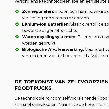
Verschillende technologieën spelen een sleutel
Zonnepanelen:
Bieden een hernieuwbare 
verlichting van stroom te voorzien.
Lithium-ion Batterijen:
Slaan overtollige z
bewolkte dagen of ’s nachts.
Waterrecyclingsystemen:
Filteren en zui
worden gebruikt.
Biologische Afvalverwerking:
Verandert vo
verminderen van de hoeveelheid afval die n
DE TOEKOMST VAN ZELFVOORZIE
FOODTRUCKS
De technologie rondom zelfvoorzienende FoodTr
zich snel ontwikkelen. Naarmate de kosten va