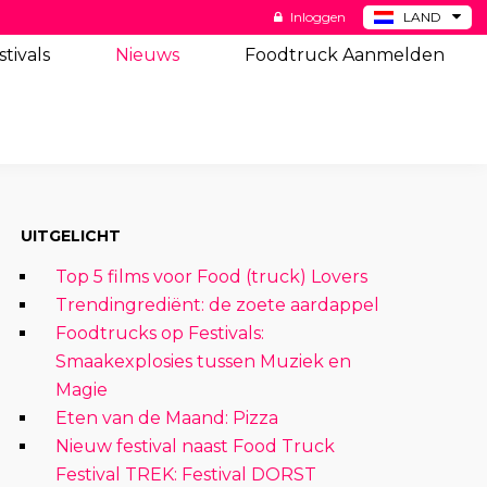
Inloggen
LAND
BE
stivals
Nieuws
Foodtruck Aanmelden
DE
ES
US
UITGELICHT
Top 5 films voor Food (truck) Lovers
Trendingrediënt: de zoete aardappel
Foodtrucks op Festivals:
Smaakexplosies tussen Muziek en
Magie
Eten van de Maand: Pizza
Nieuw festival naast Food Truck
Festival TREK: Festival DORST