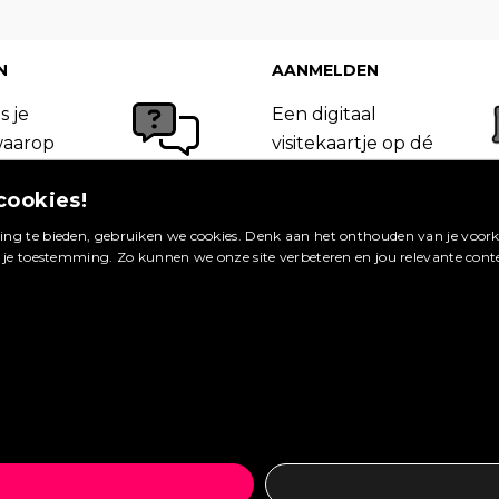
N
AANMELDEN
s je
Een digitaal
waarop
visitekaartje op dé
 van
site in jouw
cookies!
Booking.com
vakgebied. Meld je
ageren.
nu aan en profiteer
ng te bieden, gebruiken we cookies. Denk aan het onthouden van je voorke
g je toestemming. Zo kunnen we onze site verbeteren en jou relevante cont
van de vele
bekijken »
voordelen.
ag plaatsen »
Maak een account aan »
Wat zijn de voordelen? »