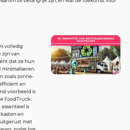
aarom ze belangrijk zijn, en wat de toekomst voor
m volledig
 zijn van
kent dat ze hun
 minimaliseren.
n zoals zonne-
fficiënt en
nd voorbeeld is
de FoodTruck.
essentieel is
lkasten en
 uitgerust met
eren, zodat het