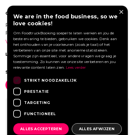
×
GOED VERZEKERD ONDERNEMEN?
We are in the food business, so we
love cookies!
Profiteer van een aantrekkelijke premie via
Foodtruckbooking.
Om FoodtruckBooking soepel te laten werken en jou de
beste ervaring te bieden, gebruiken we cookies. Denk aan
Vraag een offerte aan.
het onthouden van je voorkeuren (zoals je taal) of het
verbeteren van onze site met anonieme statistieken.
LIKE ONS OP FACEBOOK
Sommige zijn essentieel, voor andere vragen we graag je
toestemming. Zo kunnen we onze site verbeteren en jou
relevante content laten zien.
Lees verder
SOCIAL MEDIA
STRIKT NOODZAKELIJK
PRESTATIE
TARGETING
FUNCTIONEEL
ALLES ACCEPTEREN
ALLES AFWIJZEN