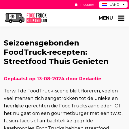
Inloggen
LAND
BE
MENU
DE
ES
US
Seizoensgebonden
FoodTruck-recepten:
Streetfood Thuis Genieten
Geplaatst op 13-08-2024 door Redactie
Terwijl de FoodTruck-scene blijft floreren, voelen
veel mensen zich aangetrokken tot de unieke en
heerlijke gerechten die FoodTrucks aanbieden. Of
het nu gaat om een gourmetburger met een twist,
fusion-taco's of ambachtelijke gegrilde
kaasbroodjes, FoodTrucks hebben streetfood