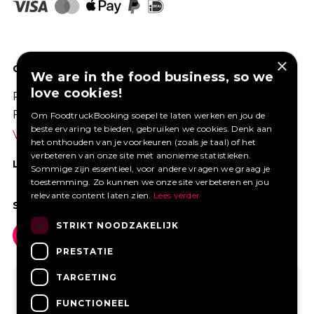
×
GOED VERZEKERD ONDERNEMEN?
We are in the food business, so we
love cookies!
Profiteer van een aantrekkelijke premie via
Foodtruckbooking.
Om FoodtruckBooking soepel te laten werken en jou de
beste ervaring te bieden, gebruiken we cookies. Denk aan
Vraag een offerte aan.
het onthouden van je voorkeuren (zoals je taal) of het
verbeteren van onze site met anonieme statistieken.
LIKE ONS OP FACEBOOK
Sommige zijn essentieel, voor andere vragen we graag je
toestemming. Zo kunnen we onze site verbeteren en jou
relevante content laten zien.
Lees verder
SOCIAL MEDIA
STRIKT NOODZAKELIJK
PRESTATIE
TARGETING
FUNCTIONEEL