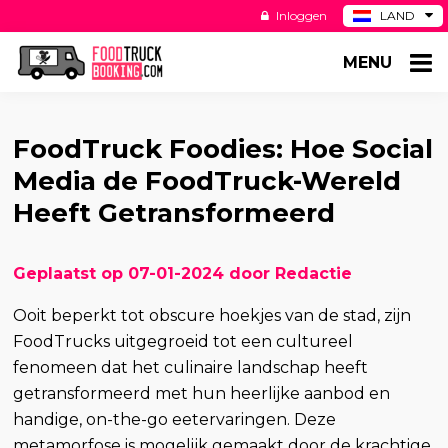
Inloggen
LAND
BE
MENU
DE
ES
US
FoodTruck Foodies: Hoe Social
Media de FoodTruck-Wereld
Heeft Getransformeerd
Geplaatst op 07-01-2024 door Redactie
Ooit beperkt tot obscure hoekjes van de stad, zijn
FoodTrucks uitgegroeid tot een cultureel
fenomeen dat het culinaire landschap heeft
getransformeerd met hun heerlijke aanbod en
handige, on-the-go eetervaringen. Deze
metamorfose is mogelijk gemaakt door de krachtige