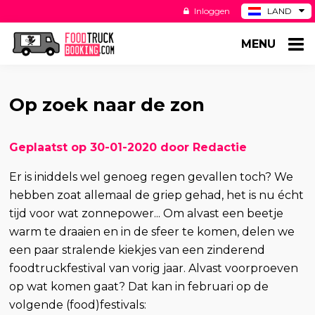
Inloggen
LAND
BE
MENU
DE
ES
US
Op zoek naar de zon
Geplaatst op 30-01-2020 door Redactie
Er is iniddels wel genoeg regen gevallen toch? We
hebben zoat allemaal de griep gehad, het is nu écht
tijd voor wat zonnepower... Om alvast een beetje
warm te draaien en in de sfeer te komen, delen we
een paar stralende kiekjes van een zinderend
foodtruckfestival van vorig jaar. Alvast voorproeven
op wat komen gaat? Dat kan in februari op de
volgende (food)festivals: