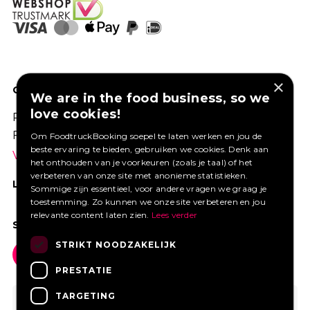
×
GOED VERZEKERD ONDERNEMEN?
We are in the food business, so we
love cookies!
Profiteer van een aantrekkelijke premie via
Foodtruckbooking.
Om FoodtruckBooking soepel te laten werken en jou de
beste ervaring te bieden, gebruiken we cookies. Denk aan
Vraag een offerte aan.
het onthouden van je voorkeuren (zoals je taal) of het
verbeteren van onze site met anonieme statistieken.
LIKE ONS OP FACEBOOK
Sommige zijn essentieel, voor andere vragen we graag je
toestemming. Zo kunnen we onze site verbeteren en jou
relevante content laten zien.
Lees verder
SOCIAL MEDIA
STRIKT NOODZAKELIJK
PRESTATIE
TARGETING