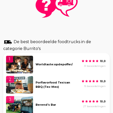
De best beoordeelde foodtrucks in de
categorie Burrito's
1
10,0
Worldtaste:opdepoffer/tap/borrel/bbq
31 beoordelingen
2
10,0
Porflavorfood Texican
15 beoordelingen
BBQ (Tex-Mex)
3
10,0
Berend's Bar
27 beoordelingen