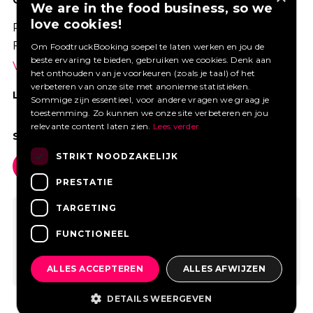
We are in the food business, so we
love cookies!
Profiteer van een aantrekkelijke premie via
Foodtruckbooking.
Om FoodtruckBooking soepel te laten werken en jou de
beste ervaring te bieden, gebruiken we cookies. Denk aan
Vraag een offerte aan.
het onthouden van je voorkeuren (zoals je taal) of het
verbeteren van onze site met anonieme statistieken.
LIKE ONS OP FACEBOOK
Sommige zijn essentieel, voor andere vragen we graag je
toestemming. Zo kunnen we onze site verbeteren en jou
relevante content laten zien.
Lees verder
SOCIAL MEDIA
STRIKT NOODZAKELIJK
PRESTATIE
TARGETING
FUNCTIONEEL
ALLES ACCEPTEREN
ALLES AFWIJZEN
DETAILS WEERGEVEN