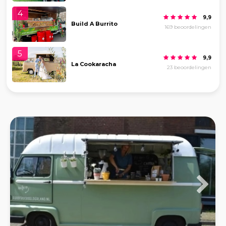
4
9,9
Build A Burrito
169 beoordelingen
5
9,9
La Cookaracha
23 beoordelingen