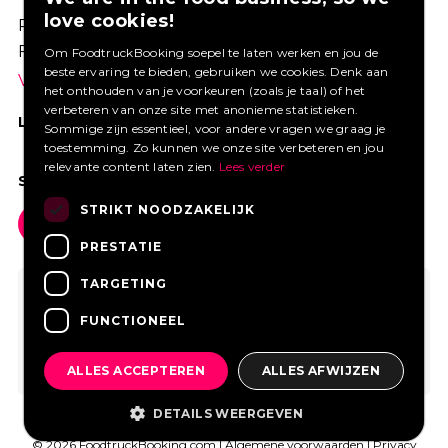
love cookies!
Profiteer van een aantrekkelijke premie via
Foodtruckbooking.
Om FoodtruckBooking soepel te laten werken en jou de
beste ervaring te bieden, gebruiken we cookies. Denk aan
Vraag een offerte aan.
het onthouden van je voorkeuren (zoals je taal) of het
verbeteren van onze site met anonieme statistieken.
LIKE ONS OP FACEBOOK
Sommige zijn essentieel, voor andere vragen we graag je
toestemming. Zo kunnen we onze site verbeteren en jou
relevante content laten zien.
Lees verder
SOCIAL MEDIA
STRIKT NOODZAKELIJK
PRESTATIE
TARGETING
FUNCTIONEEL
ALLES ACCEPTEREN
ALLES AFWIJZEN
DETAILS WEERGEVEN
© 2026 FoodtruckBooking.com |
Algemene voorwaarden
|
Privacy