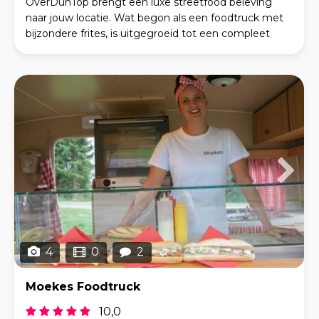
OverDunTop brengt een luxe streetfood beleving
naar jouw locatie. Wat begon als een foodtruck met
bijzondere frites, is uitgegroeid tot een compleet
cateringconcept waarbij smaak, kwaliteit en sfeer c
4
0
2
Moekes Foodtruck
10,0