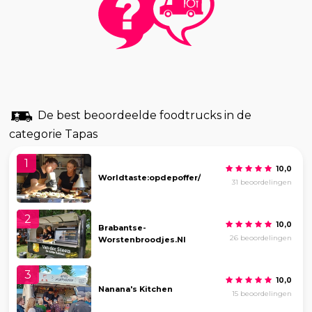
De best beoordeelde foodtrucks in de
categorie Tapas
1
10,0
Worldtaste:opdepoffer/tap/borrel/bbq
31 beoordelingen
2
10,0
Brabantse-
26 beoordelingen
Worstenbroodjes.nl
3
10,0
Nanana's Kitchen
15 beoordelingen