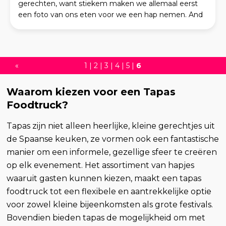
gerechten, want stiekem maken we allemaal eerst
een foto van ons eten voor we een hap nemen. And
guess what? Voor alle fit people maak je natuurlijk je
ke
«
1
|
2
|
3
|
4
|
5
|
6
Waarom kiezen voor een Tapas
Foodtruck?
Tapas zijn niet alleen heerlijke, kleine gerechtjes uit
de Spaanse keuken, ze vormen ook een fantastische
manier om een informele, gezellige sfeer te creëren
op elk evenement. Het assortiment van hapjes
waaruit gasten kunnen kiezen, maakt een tapas
foodtruck tot een flexibele en aantrekkelijke optie
voor zowel kleine bijeenkomsten als grote festivals.
Bovendien bieden tapas de mogelijkheid om met