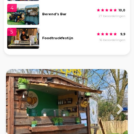
4
10,0
Berend's Bar
27 beoordelingen
5
9,9
Foodtruckfestijn
16 beoordelingen