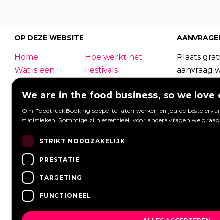
OP DEZE WEBSITE
AANVRAGE
Home
Hoe werkt het
Plaats grati
Wat is een
Festivals
aanvraag 
foodtruck?
Bedrijfsfeest
foodtrucks
We are in the food business, so we love 
Bruiloft
Contact
Foodtruck
Inloggen
Overzicht
kunnen re
Om FoodtruckBooking soepel te laten werken en jou de beste ervari
statistieken. Sommige zijn essentieel, voor andere vragen we graa
Meest gestelde
Wij werken met
Aanvragen 
vragen
Nieuws
Een aanvra
STRIKT NOODZAKELIJK
Vacatures
PRESTATIE
TARGETING
FUNCTIONEEL