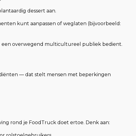
antaardig dessert aan.
nenten kunt aanpassen of weglaten (bijvoorbeeld:
 je een overwegend multicultureel publiek bedient.
.
ediënten — dat stelt mensen met beperkingen
leving rond je FoodTruck doet ertoe. Denk aan:
or rolstoelgebruikers.