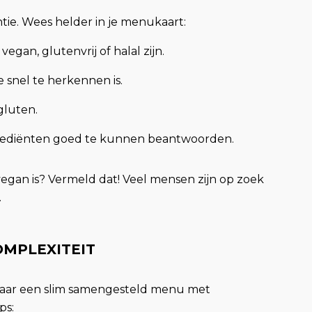
tie. Wees helder in je menukaart:
egan, glutenvrij of halal zijn.
e snel te herkennen is.
gluten.
ingrediënten goed te kunnen beantwoorden.
egan is? Vermeld dat! Veel mensen zijn op zoek
.
OMPLEXITEIT
n, maar een slim samengesteld menu met
ps: