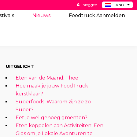
Inloggen
LAND
BE
stivals
Nieuws
Foodtruck Aanmelden
DE
ES
US
UITGELICHT
Eten van de Maand: Thee
Hoe maak je jouw FoodTruck
kerstklaar?
Superfoods: Waarom zijn ze zo
Super?
Eet je wel genoeg groenten?
Eten koppelen aan Activiteiten: Een
Gids om je Lokale Avonturen te