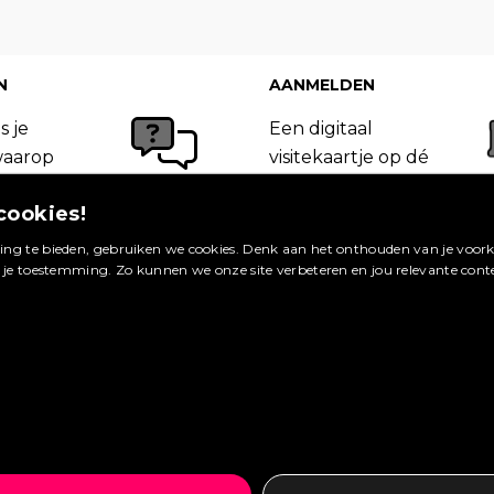
N
AANMELDEN
s je
Een digitaal
waarop
visitekaartje op dé
 van
site in jouw
cookies!
Booking.com
vakgebied. Meld je
ageren.
nu aan en profiteer
ng te bieden, gebruiken we cookies. Denk aan het onthouden van je voorke
g je toestemming. Zo kunnen we onze site verbeteren en jou relevante cont
van de vele
bekijken »
voordelen.
ag plaatsen »
Maak een account aan »
Wat zijn de voordelen? »