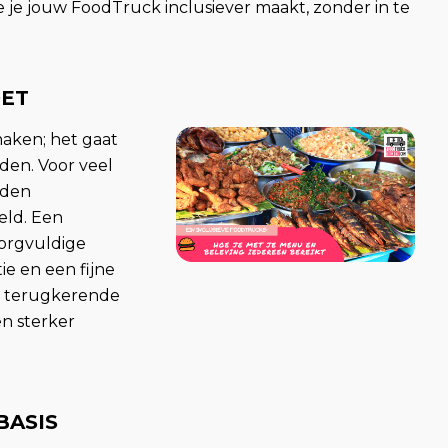
e je jouw FoodTruck inclusiever maakt, zonder in te
OET
maken; het gaat
den. Voor veel
nden
eld. Een
zorgvuldige
ie en een fijne
er terugkerende
n sterker
BASIS