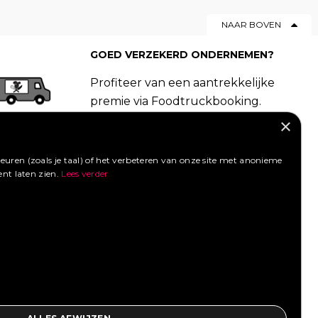
NAAR BOVEN
GOED VERZEKERD ONDERNEMEN?
Profiteer van een aantrekkelijke
premie via Foodtruckbooking.
Vraag een offerte aan.
×
LIKE ONS OP FACEBOOK
uren (zoals je taal) of het verbeteren van onze site met anonieme
ent laten zien.
Lees verder
SOCIAL MEDIA