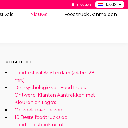
Inloggen
LAND
BE
stivals
Nieuws
Foodtruck Aanmelden
DE
ES
US
UITGELICHT
Foodfestival Amsterdam (24 t/m 28
mrt)
De Psychologie van FoodTruck
Ontwerp: Klanten Aantrekken met
Kleuren en Logo's
Op zoek naar de zon
10 Beste foodtrucks op
Foodtruckbooking.nl