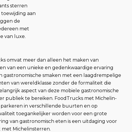
ants sterren
n toewijding aan
leggen de
iedereen met
e van luxe.
cks omvat meer dan alleen het maken van
ëren van een unieke en gedenkwaardige ervaring
ren gastronomische smaken met een laagdrempelige
ten van wereldklasse zonder de formaliteit die
elangrijk aspect van deze mobiele gastronomische
r publiek te bereiken. FoodTrucks met Michelin-
, parkeren in verschillende buurten en op
liteit toegankelijker worden voor een grote
ing van gastronomisch eten is een uitdaging voor
t met Michelinsterren.