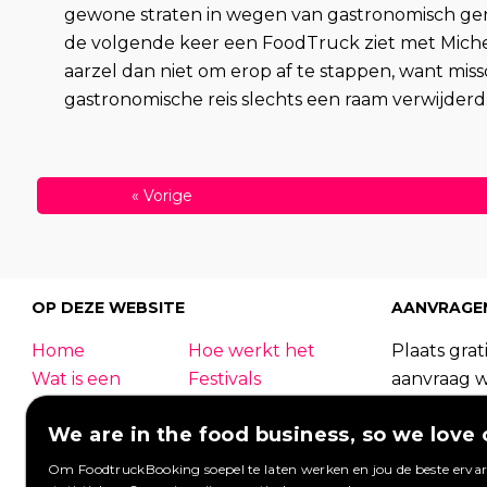
gewone straten in wegen van gastronomisch geno
de volgende keer een FoodTruck ziet met Michel
aarzel dan niet om erop af te stappen, want miss
gastronomische reis slechts een raam verwijderd
«
Vorige
OP DEZE WEBSITE
AANVRAGE
Home
Hoe werkt het
Plaats grati
Wat is een
Festivals
aanvraag 
foodtruck?
Bedrijfsfeest
foodtrucks
We are in the food business, so we love 
Bruiloft
Contact
Foodtruck
Inloggen
Overzicht
kunnen re
Om FoodtruckBooking soepel te laten werken en jou de beste ervari