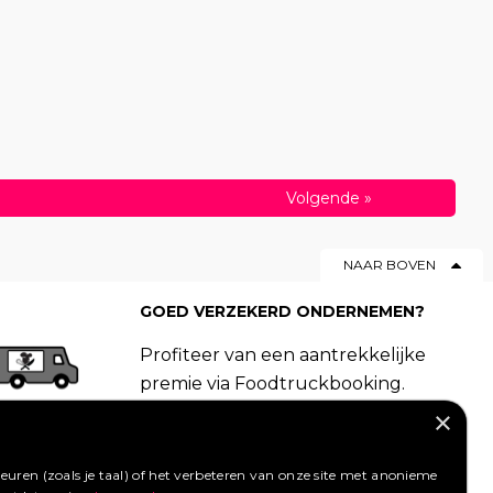
Volgende
»
NAAR BOVEN
GOED VERZEKERD ONDERNEMEN?
Profiteer van een aantrekkelijke
premie via Foodtruckbooking.
Vraag een offerte aan.
×
LIKE ONS OP FACEBOOK
uren (zoals je taal) of het verbeteren van onze site met anonieme