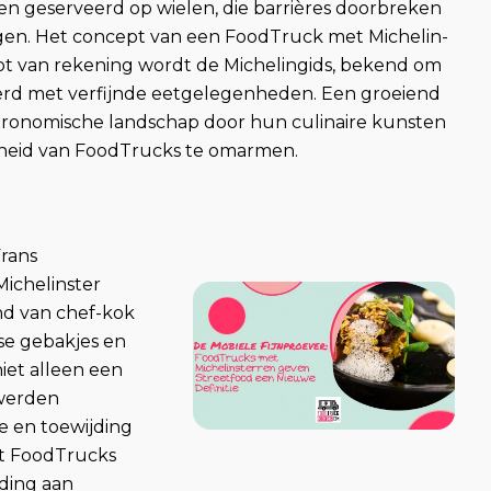
en geserveerd op wielen, die barrières doorbreken
gen. Het concept van een FoodTruck met Michelin-
 slot van rekening wordt de Michelingids, bekend om
ieerd met verfijnde eetgelegenheden. Een groeiend
astronomische landschap door hun culinaire kunsten
jkheid van FoodTrucks te omarmen.
Frans
Michelinster
nd van chef-kok
nse gebakjes en
iet alleen een
 werden
e en toewijding
at FoodTrucks
jding aan