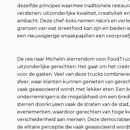
dezelfde principes waarmee traditionele restaur
verdienen: uitzonderlijke kwaliteit, creativiteit e
ambacht. Deze chef-koks nemen risico's en ver
grenzen van wat streetfood kan zijn en bieden 
een nieuwsgierige smaakpapillen een voorproefj
De reis naar Michelin-sterrendom voor FoodTru
uitzonderlijke gerechten. Het gaat om het cre
voor de gasten. Veel van deze trucks combine
sfeer, waar klanten kunnen genieten van gerech
vaak geassocieerd wordt met lekker eten. Een b
ondernemingen is de mogelijkheid om een brede
sterren doorkruisen vaak de straten van de stad
evenementen, waardoor gerechten van hoge kwa
verscheidenheid aan mensen. Deze democratiser
de elitaire perceptie die vaak geassocieerd word