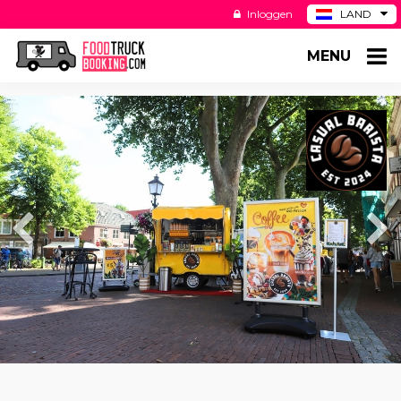
Inloggen
LAND
BE
MENU
DE
ES
US