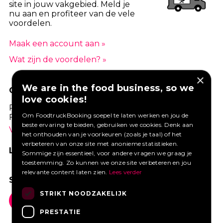
site in jouw vakgebied. Meld je
nu aan en profiteer van de vele
voordelen.
Maak een account aan »
Wat zijn de voordelen? »
×
We are in the food business, so we
GOED VERZEKERD ONDERNEMEN?
love cookies!
Profiteer van een aantrekkelijke premie via
Om FoodtruckBooking soepel te laten werken en jou de
Foodtruckbooking.
beste ervaring te bieden, gebruiken we cookies. Denk aan
Vraag een offerte aan.
het onthouden van je voorkeuren (zoals je taal) of het
verbeteren van onze site met anonieme statistieken.
LIKE ONS OP FACEBOOK
Sommige zijn essentieel, voor andere vragen we graag je
toestemming. Zo kunnen we onze site verbeteren en jou
relevante content laten zien.
Lees verder
SOCIAL MEDIA
STRIKT NOODZAKELIJK
PRESTATIE