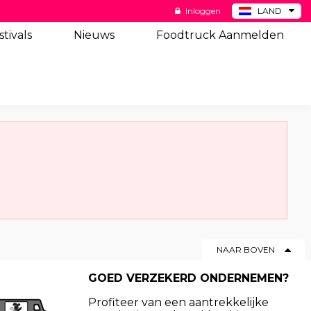
Inloggen
LAND
BE
stivals
Nieuws
Foodtruck Aanmelden
DE
ES
US
NAAR BOVEN
GOED VERZEKERD ONDERNEMEN?
Profiteer van een aantrekkelijke