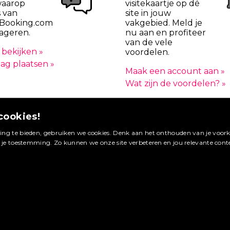
waarop
visitekaartje op dé
 van
site in jouw
Booking.com
vakgebied. Meld je
ageren.
nu aan en profiteer
van de vele
bekijken »
voordelen.
ag plaatsen »
Maak een account aan »
Wat zijn de voordelen? »
cookies!
ng te bieden, gebruiken we cookies. Denk aan het onthouden van je voorke
g je toestemming. Zo kunnen we onze site verbeteren en jou relevante cont
© 2026 FoodtruckBooking.com |
Algemene voorwaarden
|
Privacy