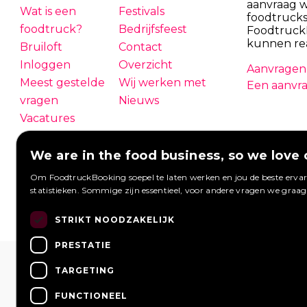
aanvraag 
Wat is een
Festivals
foodtrucks
foodtruck?
Bedrijfsfeest
Foodtruck
kunnen re
Bruiloft
Contact
Inloggen
Overzicht
Aanvragen 
Meest gestelde
Wij werken met
Een aanvra
vragen
Nieuws
Vacatures
We are in the food business, so we love 
Om FoodtruckBooking soepel te laten werken en jou de beste ervari
statistieken. Sommige zijn essentieel, voor andere vragen we graa
STRIKT NOODZAKELIJK
PRESTATIE
TARGETING
FUNCTIONEEL