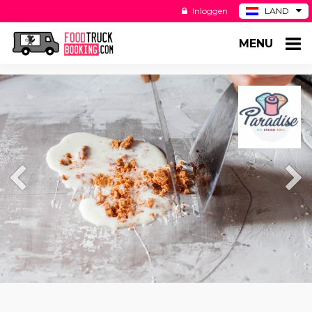
Inloggen
LAND
BE
MENU
DE
ES
US