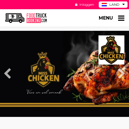
Inloggen
LAND
BE
MENU
DE
ES
US