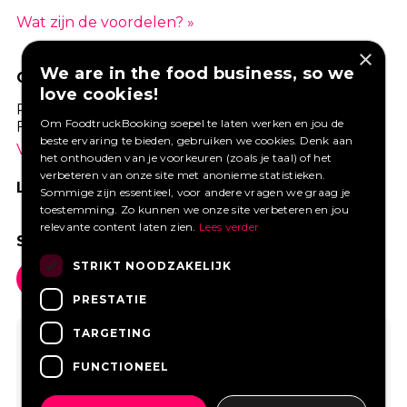
Wat zijn de voordelen? »
×
We are in the food business, so we
GOED VERZEKERD ONDERNEMEN?
love cookies!
Profiteer van een aantrekkelijke premie via
Om FoodtruckBooking soepel te laten werken en jou de
Foodtruckbooking.
beste ervaring te bieden, gebruiken we cookies. Denk aan
Vraag een offerte aan.
het onthouden van je voorkeuren (zoals je taal) of het
verbeteren van onze site met anonieme statistieken.
LIKE ONS OP FACEBOOK
Sommige zijn essentieel, voor andere vragen we graag je
toestemming. Zo kunnen we onze site verbeteren en jou
relevante content laten zien.
Lees verder
SOCIAL MEDIA
STRIKT NOODZAKELIJK
PRESTATIE
TARGETING
FUNCTIONEEL