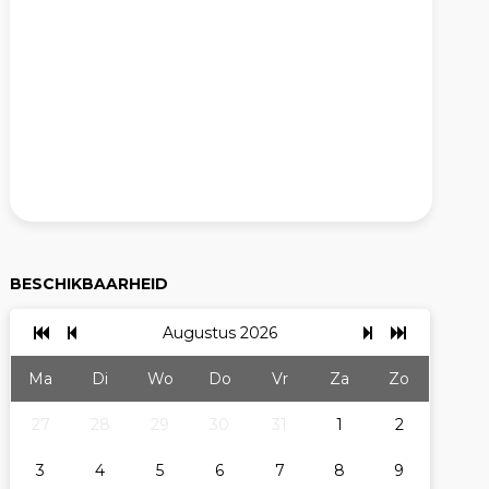
BESCHIKBAARHEID
Augustus 2026
Ma
Di
Wo
Do
Vr
Za
Zo
27
28
29
30
31
1
2
3
4
5
6
7
8
9