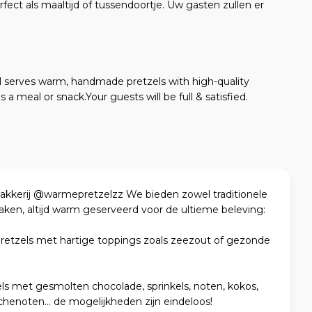
ect als maaltijd of tussendoortje. Uw gasten zullen er
 serves warm, handmade pretzels with high-quality
 a meal or snack.Your guests will be full & satisfied.
 bakkerij @warmepretzelzz We bieden zowel traditionele
aken, altijd warm geserveerd voor de ultieme beleving:
 pretzels met hartige toppings zoals zeezout of gezonde
ls met gesmolten chocolade, sprinkels, noten, kokos,
achenoten… de mogelijkheden zijn eindeloos!