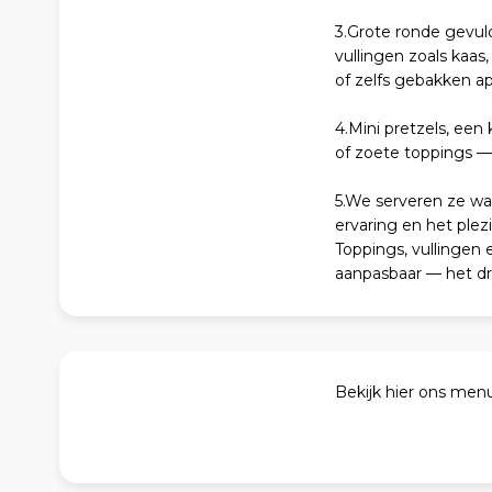
3.Grote ronde gevuld
vullingen zoals kaa
of zelfs gebakken ap
4.Mini pretzels, een
of zoete toppings — 
5.We serveren ze wa
ervaring en het plezi
Toppings, vullingen e
aanpasbaar — het dr
Bekijk hier ons menu