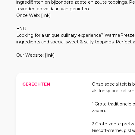
ingrediënten en bijzondere zoete en zoute toppings. Perf
tevreden en voldaan van genieten.
Onze Web: [link]
ENG
Looking for a unique culinary experience? WarmePretzel
ingredients and special sweet & salty toppings. Perfect as
Our Website: [link]
GERECHTEN
Onze specialiteit is
als funky pretzel-sm
1.Grote traditionele
zaden.
2.Grote zoete pretze
Biscoff-crème, pist