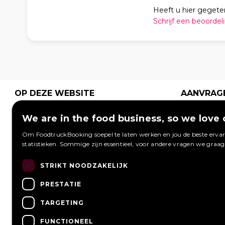
Heeft u hier gegete
Schrijf een beoordel
OP DEZE WEBSITE
AANVRAG
Plaats grati
Home
Hoe werkt het
We are in the food business, so we love 
aanvraag 
Wat is een
Festivals
foodtrucks
Om FoodtruckBooking soepel te laten werken en jou de beste ervari
foodtruck?
Bedrijfsfeest
Foodtruck
statistieken. Sommige zijn essentieel, voor andere vragen we graa
kunnen re
Bruiloft
Contact
Inloggen
Overzicht
STRIKT NOODZAKELIJK
Aanvragen 
Meest gestelde
Wij werken met
Een aanvra
PRESTATIE
vragen
Nieuws
TARGETING
Vacatures
FUNCTIONEEL