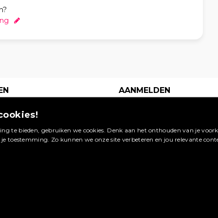
n?
ing
EN
AANMELDEN
s je
Een digitaal
cookies!
waarop
visitekaartje op dé
 van
site in jouw
ng te bieden, gebruiken we cookies. Denk aan het onthouden van je voorke
Booking.com
vakgebied. Meld je
g je toestemming. Zo kunnen we onze site verbeteren en jou relevante cont
ageren.
nu aan en profiteer
van de vele
bekijken »
voordelen.
ag plaatsen »
Maak een account aan »
Wat zijn de voordelen? »