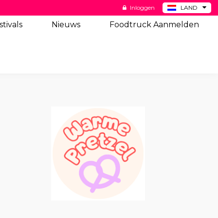
Inloggen
LAND
BE
stivals
Nieuws
Foodtruck Aanmelden
DE
ES
US
Big Pretzel wi