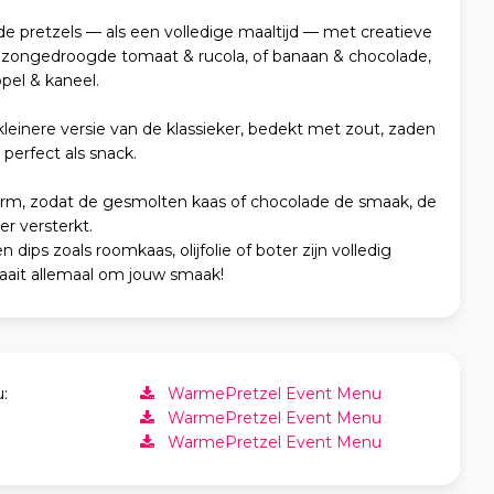
e pretzels — als een volledige maaltijd — met creatieve
s, zongedroogde tomaat & rucola, of banaan & chocolade,
pel & kaneel.
 kleinere versie van de klassieker, bedekt met zout, zaden
perfect als snack.
rm, zodat de gesmolten kaas of chocolade de smaak, de
er versterkt.
n dips zoals roomkaas, olijfolie of boter zijn volledig
aait allemaal om jouw smaak!
:
WarmePretzel Event Menu
WarmePretzel Event Menu
WarmePretzel Event Menu