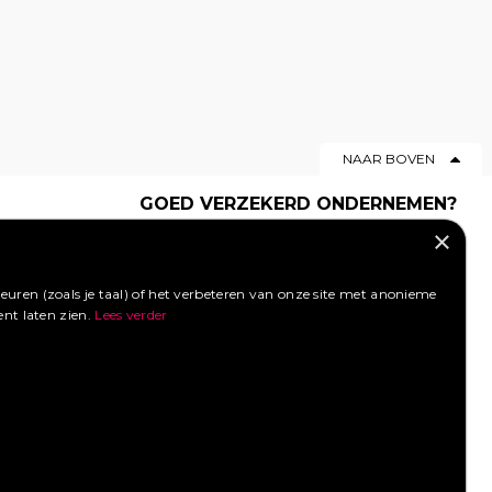
NAAR BOVEN
GOED VERZEKERD ONDERNEMEN?
×
Profiteer van een aantrekkelijke
premie via Foodtruckbooking.
Vraag een offerte aan.
uren (zoals je taal) of het verbeteren van onze site met anonieme
ent laten zien.
Lees verder
LIKE ONS OP FACEBOOK
SOCIAL MEDIA