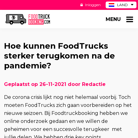
Inloggen
LAND
BE
MENU
DE
ES
US
Hoe kunnen FoodTrucks
sterker terugkomen na de
pandemie?
Geplaatst op 26-11-2021 door Redactie
De corona crisis lijkt nog niet helemaal voorbij. Toch
moeten FoodTrucks zich gaan voorbereiden op het
nieuwe seizoen. Bij Foodtruckbooking hebben we
online onderzoek gedaan en we willen de
geheimen voor een succesvolle terugkeer met
jullie delen. We hebben drie
key points