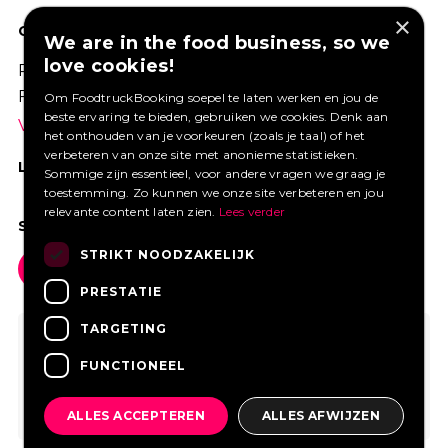
×
GOED VERZEKERD ONDERNEMEN?
We are in the food business, so we
love cookies!
Profiteer van een aantrekkelijke premie via
Foodtruckbooking.
Om FoodtruckBooking soepel te laten werken en jou de
beste ervaring te bieden, gebruiken we cookies. Denk aan
Vraag een offerte aan.
het onthouden van je voorkeuren (zoals je taal) of het
verbeteren van onze site met anonieme statistieken.
LIKE ONS OP FACEBOOK
Sommige zijn essentieel, voor andere vragen we graag je
toestemming. Zo kunnen we onze site verbeteren en jou
relevante content laten zien.
Lees verder
SOCIAL MEDIA
STRIKT NOODZAKELIJK
PRESTATIE
TARGETING
FUNCTIONEEL
ALLES ACCEPTEREN
ALLES AFWIJZEN