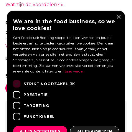
Wat zijn de voordelen? »
×
We are in the food business, so we
GOED VERZEKERD ONDERNEMEN?
love cookies!
Profiteer van een aantrekkelijke premie via
Om FoodtruckBooking soepel te laten werken en jou de
Foodtruckbooking.
beste ervaring te bieden, gebruiken we cookies. Denk aan
Vraag een offerte aan.
het onthouden van je voorkeuren (zoals je taal) of het
verbeteren van onze site met anonieme statistieken.
LIKE ONS OP FACEBOOK
Sommige zijn essentieel, voor andere vragen we graag je
toestemming. Zo kunnen we onze site verbeteren en jou
relevante content laten zien.
Lees verder
SOCIAL MEDIA
STRIKT NOODZAKELIJK
PRESTATIE
TARGETING
FUNCTIONEEL
ALLES ACCEPTEREN
ALLES AFWIJZEN