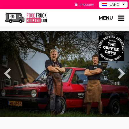
Inloggen
LAND
BE
MENU
DE
ES
US