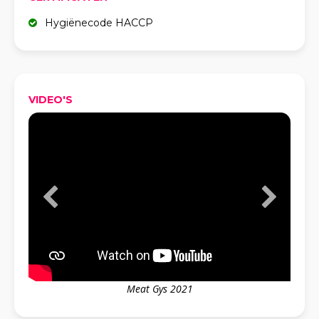
Hygiënecode HACCP
VIDEO'S
Meat Gys 2021
Bele