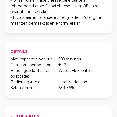
- Onze home made cheese cake taarten
(bijvoorbeeld onze Dubai cheese cake). OF onze
peanut cheese cake :)
- Bruidstaarten of andere zoetigheden. Zolang het
maar zelf gemaakt is en enorm lekker.
DETAILS
Max. capaciteit per uur:
550 servings
Gem. prijs per persoon:
€ 12
Benodigde faciliteiten
Water, Elektriciteit
op locatie:
Bedieningsregio:
Heel Nederland
KvK nummer:
63913690
CERTIFICATEN