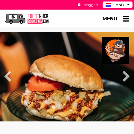
Inloggen
LAND
BE
MENU
DE
ES
US