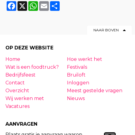
Facebook
X
WhatsApp
Email
Share
NAAR BOVEN
OP DEZE WEBSITE
Home
Hoe werkt het
Wat is een foodtruck?
Festivals
Bedrijfsfeest
Bruiloft
Contact
Inloggen
Overzicht
Meest gestelde vragen
Wij werken met
Nieuws
Vacatures
AANVRAGEN
Plaats gratis je aanvraag waarop