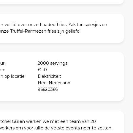
 vol lof over onze Loaded Fries, Yakitori spiesjes en
nze Truffel-Parmezan fries zijn geliefd.
ur:
2000 servings
on:
€ 10
n op locatie:
Elektriciteit
Heel Nederland
96620366
itchel Gulien werken we met een team van 20
rkers om voor jullie de vetste events neer te zetten.