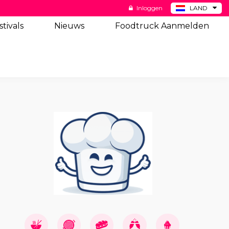
Inloggen
LAND
BE
stivals
Nieuws
Foodtruck Aanmelden
DE
ES
US