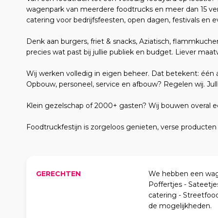
wagenpark van meerdere foodtrucks en meer dan 15 ver
catering voor bedrijfsfeesten, open dagen, festivals en
Denk aan burgers, friet & snacks, Aziatisch, flammkuche
precies wat past bij jullie publiek en budget. Liever maa
Wij werken volledig in eigen beheer. Dat betekent: één 
Opbouw, personeel, service en afbouw? Regelen wij. Jull
Klein gezelschap of 2000+ gasten? Wij bouwen overal een
Foodtruckfestijn is zorgeloos genieten, verse producten e
GERECHTEN
We hebben een wage
Poffertjes - Sateetj
catering - Streetfoo
de mogelijkheden.