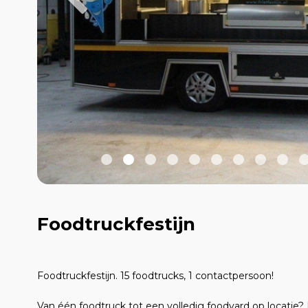
Foodtruckfestijn
Foodtruckfestijn. 15 foodtrucks, 1 contactpersoon!
Van één foodtruck tot een volledig foodyard op locatie? 