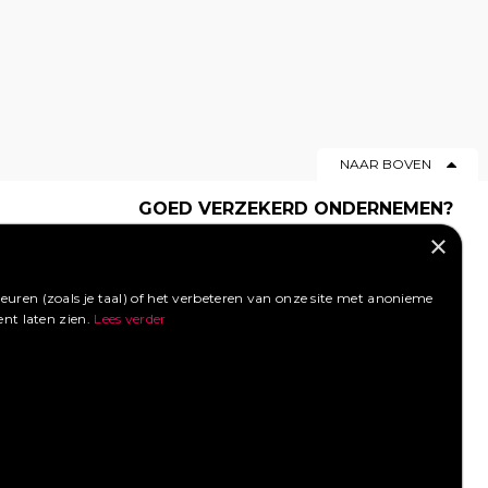
NAAR BOVEN
GOED VERZEKERD ONDERNEMEN?
×
Profiteer van een aantrekkelijke
premie via Foodtruckbooking.
Vraag een offerte aan.
uren (zoals je taal) of het verbeteren van onze site met anonieme
ent laten zien.
Lees verder
LIKE ONS OP FACEBOOK
SOCIAL MEDIA