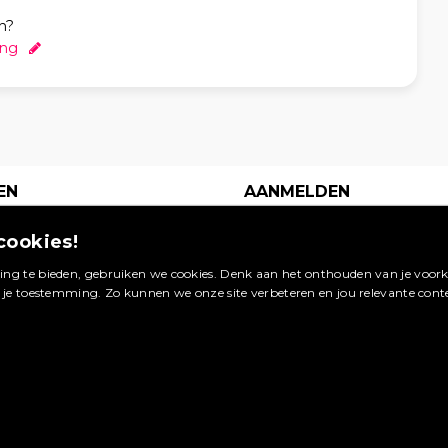
n?
ing
EN
AANMELDEN
s je
Een digitaal
cookies!
waarop
visitekaartje op dé
 van
site in jouw
ng te bieden, gebruiken we cookies. Denk aan het onthouden van je voorke
Booking.com
vakgebied. Meld je
g je toestemming. Zo kunnen we onze site verbeteren en jou relevante cont
ageren.
nu aan en profiteer
van de vele
bekijken »
voordelen.
ag plaatsen »
Maak een account aan »
Wat zijn de voordelen? »