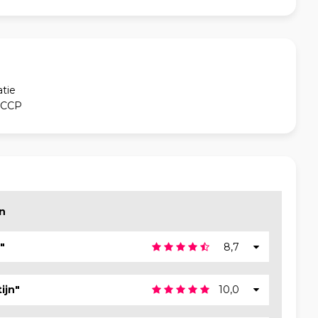
atie
ACCP
en
"
8,7
ijn"
10,0