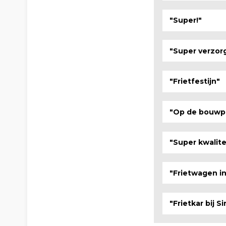
"Super!"
"Super verzor
"Frietfestijn"
"Op de bouwp
"Super kwalite
"Frietwagen i
"Frietkar bij S