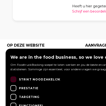
Heeft u hier gegete
Schrijf een beoordel
OP DEZE WEBSITE
AANVRAG
Plaats grati
Home
Hoe werkt het
We are in the food business, so we love 
aanvraag 
Wat is een
Festivals
foodtrucks
Om FoodtruckBooking soepel te laten werken en jou de beste ervari
foodtruck?
Bedrijfsfeest
Foodtruck
statistieken. Sommige zijn essentieel, voor andere vragen we graa
kunnen re
Bruiloft
Contact
Inloggen
Overzicht
STRIKT NOODZAKELIJK
Aanvragen 
Meest gestelde
Wij werken met
Een aanvra
PRESTATIE
vragen
Nieuws
TARGETING
Vacatures
FUNCTIONEEL