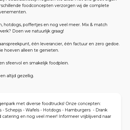
schillende foodconcepten verzorgen wij de complete
 evenementen.
n, hotdogs, poffertjes en nog veel meer. Mix & match
twerk? Doen we natuurlijk graag!
aanspreekpunt, één leverancier, één factuur en zero gedoe.
ie hoeven alleen te genieten.
 sfeervol en smakelijk foodplein.
n altijd gezellig.
npark met diverse foodtrucks! Onze concepten:
es - Schepijs - Wafels - Hotdogs - Hamburgers - Drank
d catering en nog veel meer! Informeer vrijblijvend naar