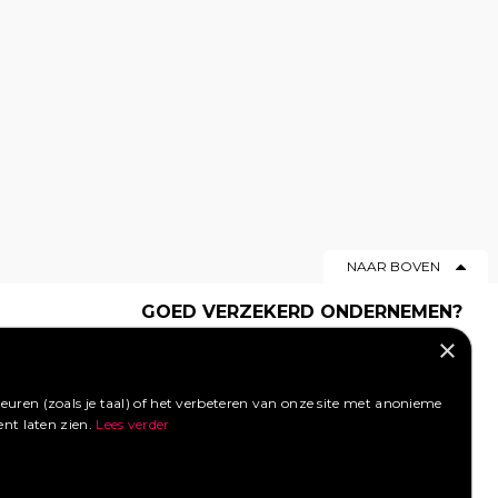
NAAR BOVEN
GOED VERZEKERD ONDERNEMEN?
×
Profiteer van een aantrekkelijke
premie via Foodtruckbooking.
Vraag een offerte aan.
uren (zoals je taal) of het verbeteren van onze site met anonieme
ent laten zien.
Lees verder
LIKE ONS OP FACEBOOK