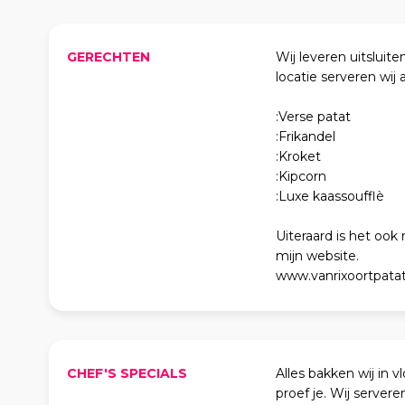
GERECHTEN
Wij leveren uitsluite
locatie serveren wij al
:Verse patat
:Frikandel
:Kroket
:Kipcorn
:Luxe kaassoufflè
Uiteraard is het ook 
mijn website.
www.vanrixoortpatat
CHEF'S SPECIALS
Alles bakken wij in v
proef je. Wij server