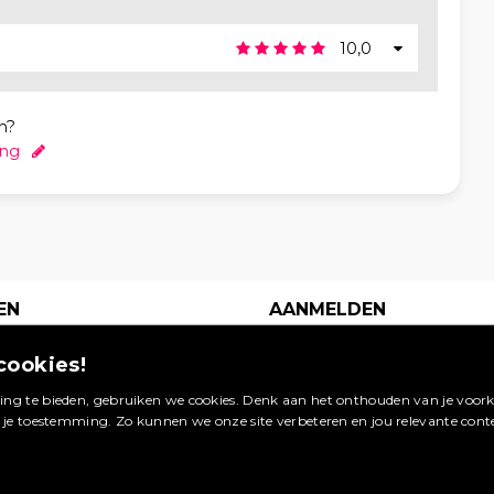
10,0
n?
ing
EN
AANMELDEN
s je
Een digitaal
cookies!
waarop
visitekaartje op dé
 van
site in jouw
ng te bieden, gebruiken we cookies. Denk aan het onthouden van je voorke
Booking.com
vakgebied. Meld je
g je toestemming. Zo kunnen we onze site verbeteren en jou relevante cont
ageren.
nu aan en profiteer
van de vele
bekijken »
voordelen.