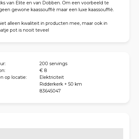
cks van Elite en van Dobben. Om een voorbeeld te
 geen gewone kaassoufflè maar een luxe kaassoufflè.
iet alleen kwaliteit in producten mee, maar ook in
atje pot is nooit teveel
ur:
200 servings
on:
€ 8
n op locatie:
Elektriciteit
Ridderkerk + 50 km
83645047