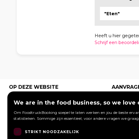
"Eten"
Heeft u hier gegete
Schrijf een beoordel
OP DEZE WEBSITE
AANVRAG
Plaats grati
Home
Hoe werkt het
We are in the food business, so we love 
aanvraag 
Wat is een
Festivals
foodtrucks
Om FoodtruckBooking soepel te laten werken en jou de beste ervari
foodtruck?
Bedrijfsfeest
Foodtruck
statistieken. Sommige zijn essentieel, voor andere vragen we graa
kunnen re
Bruiloft
Contact
Inloggen
Overzicht
STRIKT NOODZAKELIJK
Aanvragen 