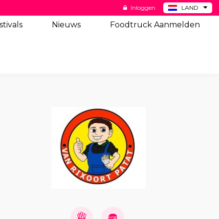
Inloggen
LAND
BE
stivals
Nieuws
Foodtruck Aanmelden
DE
ES
US