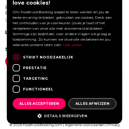
love cookies!
Profiteer van een aantrekkelijke premie via
Om FoodtruckBooking soepel te laten werken en jou de
Foodtruckbooking.
beste ervaring te bieden, gebruiken we cookies. Denk aan
Vraag een offerte aan.
het onthouden van je voorkeuren (zoals je taal) of het
verbeteren van onze site met anonieme statistieken.
LIKE ONS OP FACEBOOK
Sommige zijn essentieel, voor andere vragen we graag je
toestemming. Zo kunnen we onze site verbeteren en jou
relevante content laten zien.
Lees verder
SOCIAL MEDIA
STRIKT NOODZAKELIJK
PRESTATIE
TARGETING
FUNCTIONEEL
ALLES ACCEPTEREN
ALLES AFWIJZEN
DETAILS WEERGEVEN
© 2026 FoodtruckBooking.com |
Algemene voorwaarden
|
Privacy