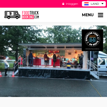
Inloggen
LAND
BE
MENU
DE
ES
US