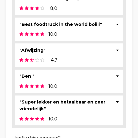
8,0
"Best foodtruck in the world boiiii"
10,0
"Afwijzing"
4,7
"Ben "
10,0
"Super lekker en betaalbaar en zeer
vriendelijk"
10,0