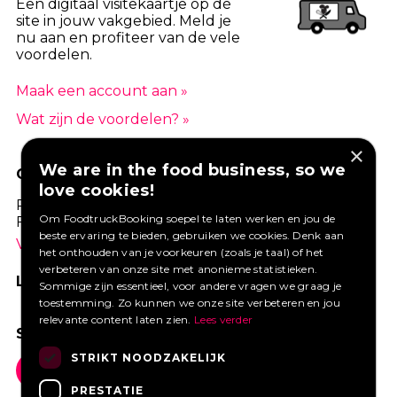
Een digitaal visitekaartje op dé
site in jouw vakgebied. Meld je
nu aan en profiteer van de vele
voordelen.
Maak een account aan »
Wat zijn de voordelen? »
×
We are in the food business, so we
GOED VERZEKERD ONDERNEMEN?
love cookies!
Profiteer van een aantrekkelijke premie via
Om FoodtruckBooking soepel te laten werken en jou de
Foodtruckbooking.
beste ervaring te bieden, gebruiken we cookies. Denk aan
Vraag een offerte aan.
het onthouden van je voorkeuren (zoals je taal) of het
verbeteren van onze site met anonieme statistieken.
LIKE ONS OP FACEBOOK
Sommige zijn essentieel, voor andere vragen we graag je
toestemming. Zo kunnen we onze site verbeteren en jou
relevante content laten zien.
Lees verder
SOCIAL MEDIA
STRIKT NOODZAKELIJK
PRESTATIE