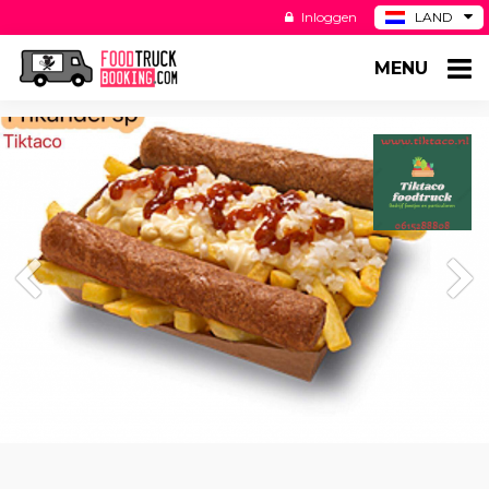
Inloggen
LAND
BE
MENU
DE
ES
US