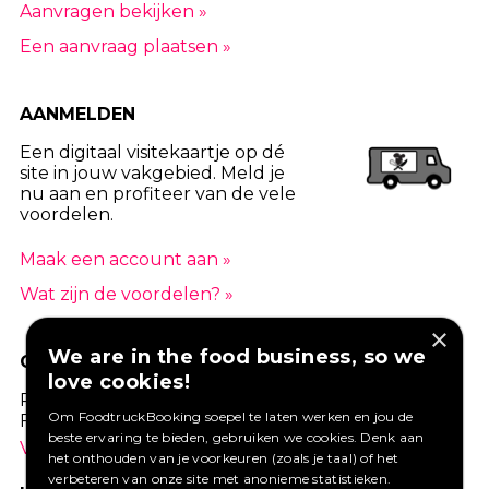
Aanvragen bekijken »
Een aanvraag plaatsen »
AANMELDEN
Een digitaal visitekaartje op dé
site in jouw vakgebied. Meld je
nu aan en profiteer van de vele
voordelen.
Maak een account aan »
Wat zijn de voordelen? »
×
We are in the food business, so we
GOED VERZEKERD ONDERNEMEN?
love cookies!
Profiteer van een aantrekkelijke premie via
Om FoodtruckBooking soepel te laten werken en jou de
Foodtruckbooking.
beste ervaring te bieden, gebruiken we cookies. Denk aan
Vraag een offerte aan.
het onthouden van je voorkeuren (zoals je taal) of het
verbeteren van onze site met anonieme statistieken.