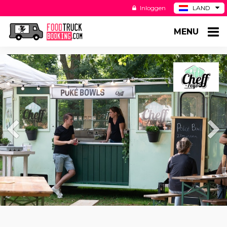
Inloggen
LAND
BE
MENU
DE
ES
US