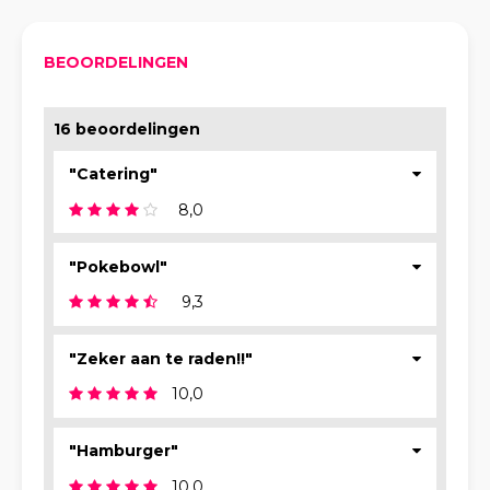
BEOORDELINGEN
16 beoordelingen
"Catering"
8,0
"Pokebowl"
9,3
"Zeker aan te raden!!"
10,0
"Hamburger"
10,0