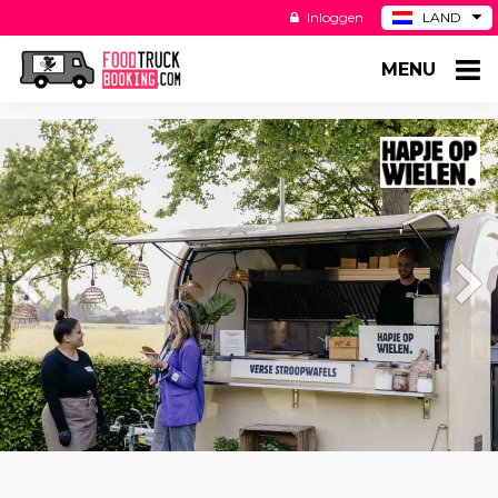
Inloggen
LAND
BE
MENU
DE
ES
US