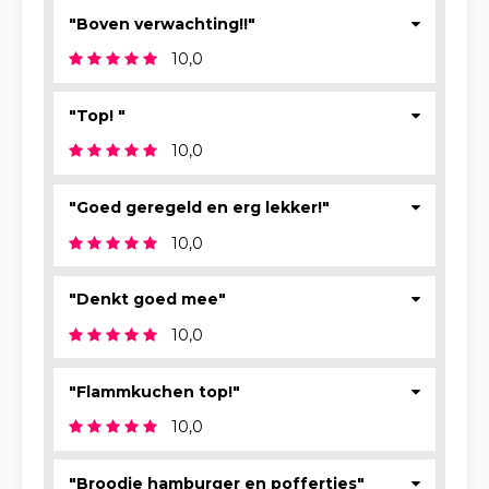
"Boven verwachting!!"
10,0
"Top! "
10,0
"Goed geregeld en erg lekker!"
10,0
"Denkt goed mee"
10,0
"Flammkuchen top!"
10,0
"Broodje hamburger en poffertjes"