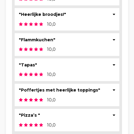
"Heerlijke broodjes!"
10,0
"Flammkuchen"
10,0
"Tapas"
10,0
"Poffertjes met heerlijke toppings"
10,0
"Pizza’s "
10,0