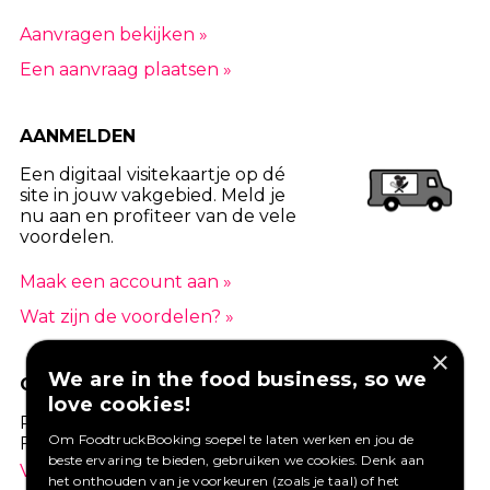
Aanvragen bekijken »
Een aanvraag plaatsen »
AANMELDEN
Een digitaal visitekaartje op dé
site in jouw vakgebied. Meld je
nu aan en profiteer van de vele
voordelen.
Maak een account aan »
Wat zijn de voordelen? »
×
We are in the food business, so we
GOED VERZEKERD ONDERNEMEN?
love cookies!
Profiteer van een aantrekkelijke premie via
Om FoodtruckBooking soepel te laten werken en jou de
Foodtruckbooking.
beste ervaring te bieden, gebruiken we cookies. Denk aan
Vraag een offerte aan.
het onthouden van je voorkeuren (zoals je taal) of het