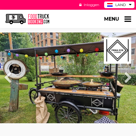
Inloggen
LAND
BE
MENU
DE
ES
US