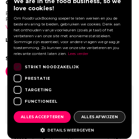
We are in the food business, so we
GOED VERZEKERD ONDERNEMEN?
love cookies!
Profiteer van een aantrekkelijke premie via
Om FoodtruckBooking soepel te laten werken en jou de
Foodtruckbooking.
beste ervaring te bieden, gebruiken we cookies. Denk aan
Vraag een offerte aan.
het onthouden van je voorkeuren (zoals je taal) of het
verbeteren van onze site met anonieme statistieken.
LIKE ONS OP FACEBOOK
Sommige zijn essentieel, voor andere vragen we graag je
toestemming. Zo kunnen we onze site verbeteren en jou
relevante content laten zien.
Lees verder
SOCIAL MEDIA
STRIKT NOODZAKELIJK
PRESTATIE
TARGETING
FUNCTIONEEL
ALLES ACCEPTEREN
ALLES AFWIJZEN
DETAILS WEERGEVEN