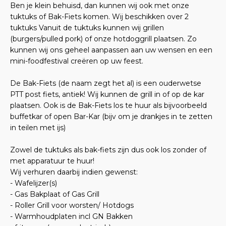
Ben je klein behuisd, dan kunnen wij ook met onze
tuktuks of Bak-Fiets komen. Wij beschikken over 2
tuktuks Vanuit de tuktuks kunnen wij grillen
(burgers/pulled pork) of onze hotdoggrill plaatsen. Zo
kunnen wij ons geheel aanpassen aan uw wensen en een
mini-foodfestival creëren op uw feest.
De Bak-Fiets (de naam zegt het al) is een ouderwetse
PTT post fiets, antiek! Wij kunnen de grill in of op de kar
plaatsen. Ook is de Bak-Fiets los te huur als bijvoorbeeld
buffetkar of open Bar-Kar (bijv om je drankjes in te zetten
in teilen met ijs)
Zowel de tuktuks als bak-fiets zijn dus ook los zonder of
met apparatuur te huur!
Wij verhuren daarbij indien gewenst:
- Wafelijzer(s)
- Gas Bakplaat of Gas Grill
- Roller Grill voor worsten/ Hotdogs
- Warmhoudplaten incl GN Bakken