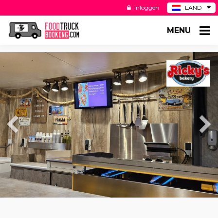
Inloggen
LAND
BE
MENU
DE
ES
US