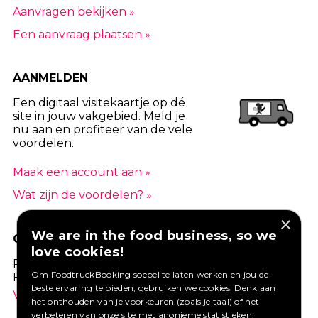
Aanvragen bekijken »
Een aanvraag plaatsen »
AANMELDEN
Een digitaal visitekaartje op dé
site in jouw vakgebied. Meld je
nu aan en profiteer van de vele
voordelen.
Maak een account aan »
Wat zijn de voordelen? »
×
We are in the food business, so we
GOED VERZEKERD ONDERNEMEN?
love cookies!
Profiteer van een aantrekkelijke premie via
Om FoodtruckBooking soepel te laten werken en jou de
Foodtruckbooking.
beste ervaring te bieden, gebruiken we cookies. Denk aan
Vraag een offerte aan.
het onthouden van je voorkeuren (zoals je taal) of het
verbeteren van onze site met anonieme statistieken.