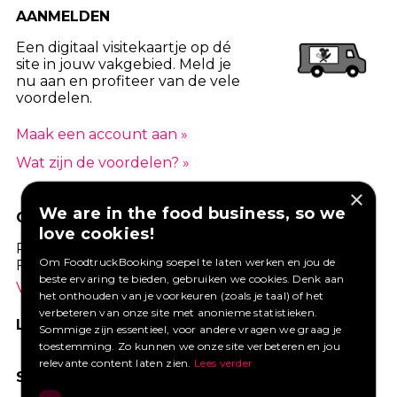
AANMELDEN
Een digitaal visitekaartje op dé
site in jouw vakgebied. Meld je
nu aan en profiteer van de vele
voordelen.
Maak een account aan »
Wat zijn de voordelen? »
×
We are in the food business, so we
GOED VERZEKERD ONDERNEMEN?
love cookies!
Profiteer van een aantrekkelijke premie via
Om FoodtruckBooking soepel te laten werken en jou de
Foodtruckbooking.
beste ervaring te bieden, gebruiken we cookies. Denk aan
Vraag een offerte aan.
het onthouden van je voorkeuren (zoals je taal) of het
verbeteren van onze site met anonieme statistieken.
LIKE ONS OP FACEBOOK
Sommige zijn essentieel, voor andere vragen we graag je
toestemming. Zo kunnen we onze site verbeteren en jou
relevante content laten zien.
Lees verder
SOCIAL MEDIA