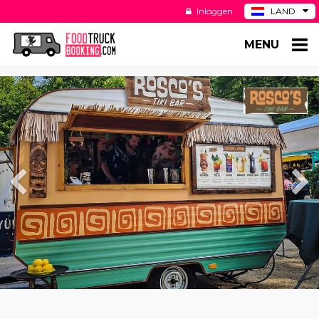
Inloggen
LAND
BE
MENU
DE
ES
US