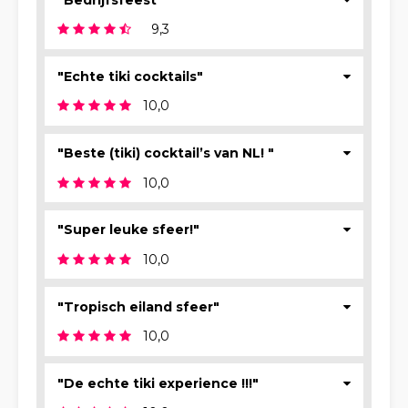
9,3
"Echte tiki cocktails"
10,0
"Beste (tiki) cocktail’s van NL! "
10,0
"Super leuke sfeer!"
10,0
"Tropisch eiland sfeer"
10,0
"De echte tiki experience !!!"