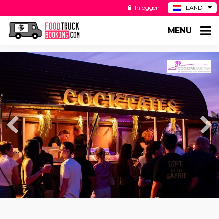
Inloggen
LAND
BE
MENU
DE
ES
US