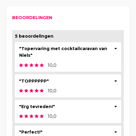
BEOORDELINGEN
5 beoordelingen
"Topervaring met cocktailcaravan van
Niels"
10,0
"TOPPPPPP"
10,0
"Erg tevreden!"
10,0
"Perfect!"