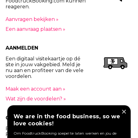
FoodtruckBooking.com kunnen
reageren.
Aanvragen bekijken »
Een aanvraag plaatsen »
AANMELDEN
Een digitaal visitekaartje op dé
site in jouw vakgebied. Meld je
nu aan en profiteer van de vele
voordelen.
Maak een account aan »
Wat zijn de voordelen? »
×
We are in the food business, so we
GOED VERZEKERD ONDERNEMEN?
love cookies!
Profiteer van een aantrekkelijke premie via
Om FoodtruckBooking soepel te laten werken en jou de
Foodtruckbooking.