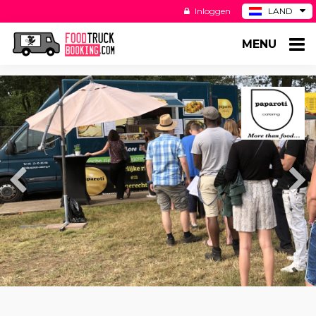
Inloggen
LAND
BE
MENU
DE
ES
US